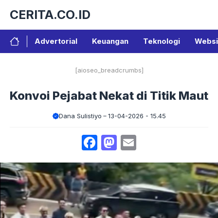
Langsung
CERITA.CO.ID
ke
isi
Advertorial
Keuangan
Teknologi
Websi
[aioseo_breadcrumbs]
Konvoi Pejabat Nekat di Titik Maut
Dana Sulistiyo
13-04-2026 - 15.45
Facebook
Mastodon
Email