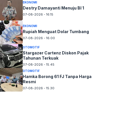
EKONOMI
Destry Damayanti Menuju BI 1
07-08-2026 - 16.15
EKONOMI
Rupiah Menguat Dolar Tumbang
07-08-2026 - 16.00
OTOMOTIF
Stargazer Cartenz Diskon Pajak
Tahunan Terkuak
07-08-2026 - 15.45
OTOMOTIF
Hamka Borong 61 FJ Tanpa Harga
Resmi
07-08-2026 - 15.30