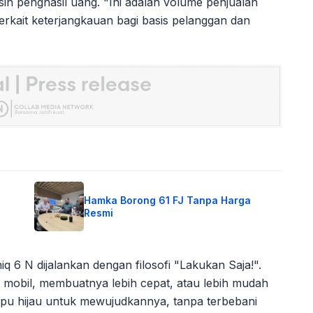
in penghasil uang. "Ini adalah volume penjualan
terkait keterjangkauan bagi basis pelanggan dan
Hamka Borong 61 FJ Tanpa Harga
Resmi
6 N dijalankan dengan filosofi "Lakukan Saja!".
 mobil, membuatnya lebih cepat, atau lebih mudah
lampu hijau untuk mewujudkannya, tanpa terbebani