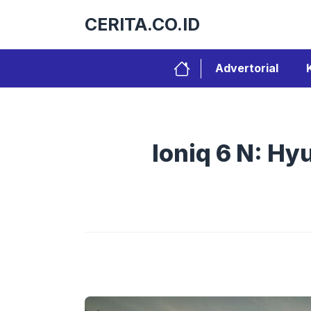
Langsung
CERITA.CO.ID
ke
isi
Advertorial
Ioniq 6 N: H