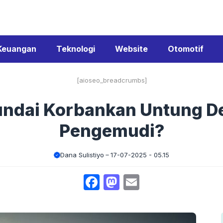
Keuangan
Teknologi
Website
Otomotif
[aioseo_breadcrumbs]
yundai Korbankan Untung 
Pengemudi?
Dana Sulistiyo
17-07-2025 - 05.15
Facebook
Mastodon
Email