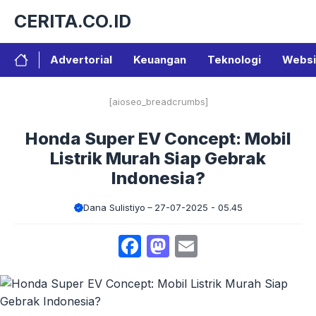
Langsung
CERITA.CO.ID
ke
isi
Advertorial
Keuangan
Teknologi
Websi
[aioseo_breadcrumbs]
Honda Super EV Concept: Mobil
Listrik Murah Siap Gebrak
Indonesia?
Dana Sulistiyo
27-07-2025 - 05.45
Facebook
Mastodon
Email