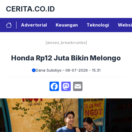
Langsung
CERITA.CO.ID
ke
isi
Advertorial
Keuangan
Teknologi
Websi
[aioseo_breadcrumbs]
Honda Rp12 Juta Bikin Melongo
Dana Sulistiyo
06-07-2026 - 15.31
Facebook
Mastodon
Email