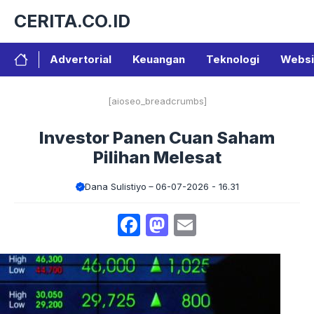
Langsung
CERITA.CO.ID
ke
isi
Advertorial
Keuangan
Teknologi
Websi
[aioseo_breadcrumbs]
Investor Panen Cuan Saham
Pilihan Melesat
Dana Sulistiyo
06-07-2026 - 16.31
Facebook
Mastodon
Email