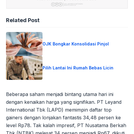
Related Post
OJK Bongkar Konsolidasi Pinjol
Pilih Lantai Ini Rumah Bebas Licin
Beberapa saham menjadi bintang utama hari ini
dengan kenaikan harga yang signifikan. PT Leyand
International Tbk (LAPD) memimpin daftar top
gainers dengan lonjakan fantastis 34,48 persen ke
level Rp78. Tak kalah impresif, PT Nusatama Berkah
Tbk (NTBK) melesat 34 persen menjadi Rp67, diikuti