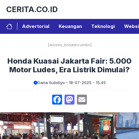
Langsung
CERITA.CO.ID
ke
isi
Advertorial
Keuangan
Teknologi
Websi
[aioseo_breadcrumbs]
Honda Kuasai Jakarta Fair: 5.000
Motor Ludes, Era Listrik Dimulai?
Dana Sulistiyo
18-07-2025 - 15.45
Facebook
Mastodon
Email