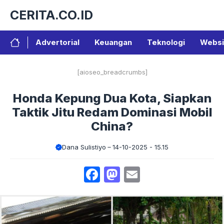
Langsung
CERITA.CO.ID
ke
isi
Advertorial
Keuangan
Teknologi
Websi
[aioseo_breadcrumbs]
Honda Kepung Dua Kota, Siapkan
Taktik Jitu Redam Dominasi Mobil
China?
Dana Sulistiyo
14-10-2025 - 15.15
Facebook
Mastodon
Email