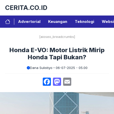
Langsung
CERITA.CO.ID
ke
isi
Advertorial
Keuangan
Teknologi
Websi
[aioseo_breadcrumbs]
Honda E-VO: Motor Listrik Mirip
Honda Tapi Bukan?
Dana Sulistiyo
06-07-2025 - 05.00
Facebook
Mastodon
Email