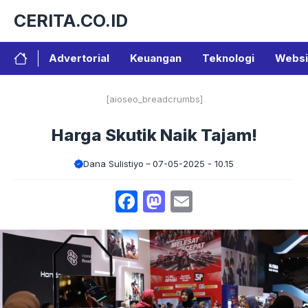
Langsung
CERITA.CO.ID
ke
isi
Advertorial
Keuangan
Teknologi
Websi
[aioseo_breadcrumbs]
Harga Skutik Naik Tajam!
Dana Sulistiyo
07-05-2025 - 10.15
Facebook
Mastodon
Email