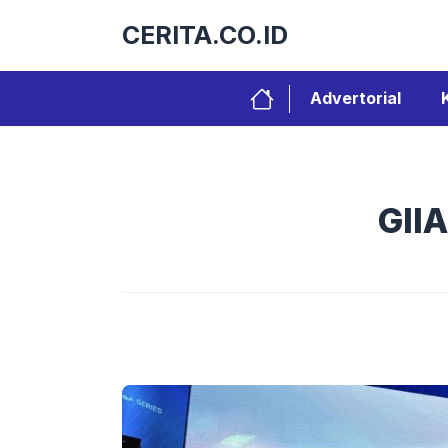
Langsung
CERITA.CO.ID
ke
isi
Advertorial
GII