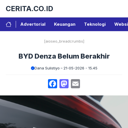
Langsung
CERITA.CO.ID
ke
isi
Advertorial
Keuangan
Teknologi
Websi
[aioseo_breadcrumbs]
BYD Denza Belum Berakhir
Dana Sulistiyo
21-05-2026 - 15.45
Facebook
Mastodon
Email