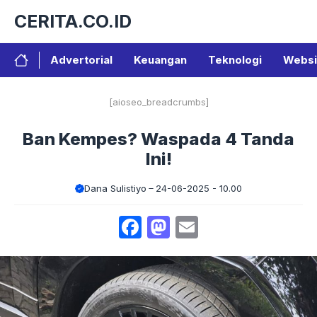
Langsung
CERITA.CO.ID
ke
isi
Advertorial
Keuangan
Teknologi
Websi
[aioseo_breadcrumbs]
Ban Kempes? Waspada 4 Tanda
Ini!
Dana Sulistiyo
24-06-2025 - 10.00
Facebook
Mastodon
Email