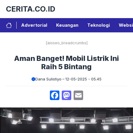
Langsung
CERITA.CO.ID
ke
isi
Advertorial
Keuangan
Teknologi
Websi
[aioseo_breadcrumbs]
Aman Banget! Mobil Listrik Ini
Raih 5 Bintang
Dana Sulistiyo
12-05-2025 - 05.45
Facebook
Mastodon
Email