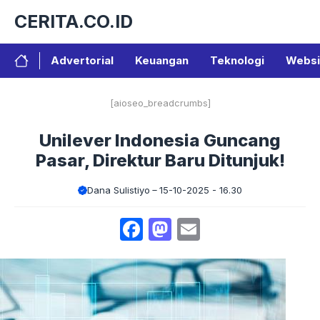
Langsung
CERITA.CO.ID
ke
isi
Advertorial
Keuangan
Teknologi
Websi
[aioseo_breadcrumbs]
Unilever Indonesia Guncang
Pasar, Direktur Baru Ditunjuk!
Dana Sulistiyo
15-10-2025 - 16.30
Facebook
Mastodon
Email