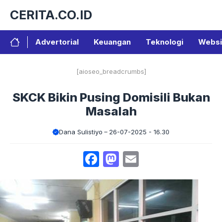
Langsung
CERITA.CO.ID
ke
isi
Advertorial
Keuangan
Teknologi
Websi
[aioseo_breadcrumbs]
SKCK Bikin Pusing Domisili Bukan
Masalah
Dana Sulistiyo
26-07-2025 - 16.30
Facebook
Mastodon
Email