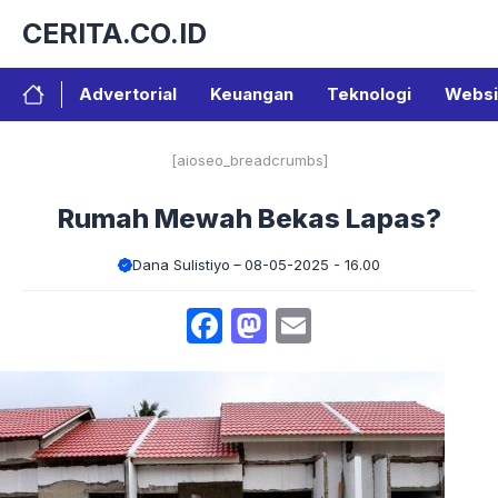
Langsung
CERITA.CO.ID
ke
isi
Advertorial
Keuangan
Teknologi
Websi
[aioseo_breadcrumbs]
Rumah Mewah Bekas Lapas?
Dana Sulistiyo
08-05-2025 - 16.00
Facebook
Mastodon
Email