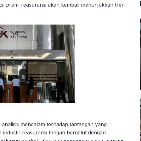
diksi premi reasuransi akan kembali menunjukkan tren
n analisis mendalam terhadap tantangan yang
wa industri reasuransi tengah bergelut dengan
ardening market, atau pengencangan pasar asuransi,