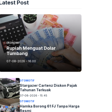
Latest Post
EKONOMI
Rupiah Menguat Dolar
Tumbang
07-08-2026 - 16.00
OTOMOTIF
Stargazer Cartenz Diskon Pajak
Tahunan Terkuak
07-08-2026 - 15.45
OTOMOTIF
Hamka Borong 61 FJ Tanpa Harga
Resmi