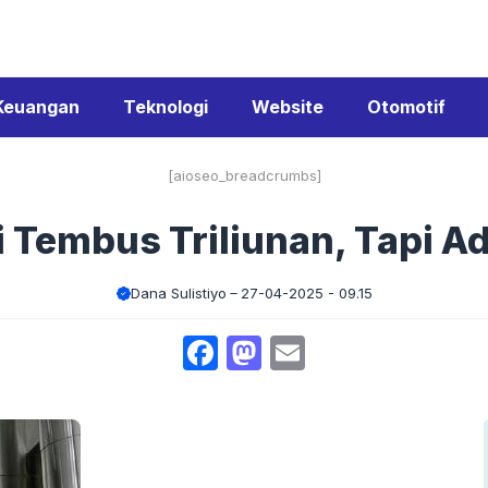
Keuangan
Teknologi
Website
Otomotif
[aioseo_breadcrumbs]
 Tembus Triliunan, Tapi A
Dana Sulistiyo
27-04-2025 - 09.15
Facebook
Mastodon
Email