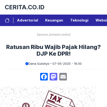
Langsung
CERITA.CO.ID
ke
isi
Advertorial
Keuangan
Teknologi
Websi
[aioseo_breadcrumbs]
Ratusan Ribu Wajib Pajak Hilang?
DJP Ke DPR!
Dana Sulistiyo
07-05-2025 - 16.00
Facebook
Mastodon
Email