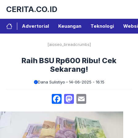
Langsung
CERITA.CO.ID
ke
isi
Advertorial
Keuangan
Teknologi
Websi
[aioseo_breadcrumbs]
Raih BSU Rp600 Ribu! Cek
Sekarang!
Dana Sulistiyo
14-06-2025 - 16.15
Facebook
Mastodon
Email