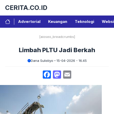
Langsung
CERITA.CO.ID
ke
isi
Advertorial
Keuangan
Teknologi
Websi
[aioseo_breadcrumbs]
Limbah PLTU Jadi Berkah
Dana Sulistiyo
15-04-2026 - 16.45
Facebook
Mastodon
Email