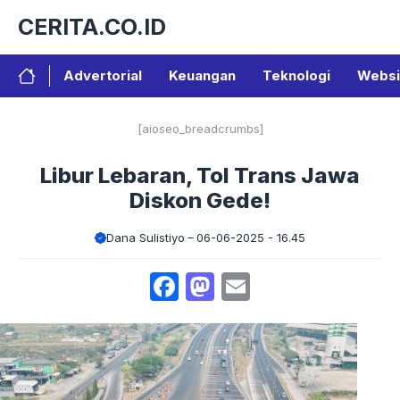
Langsung
CERITA.CO.ID
ke
isi
Advertorial
Keuangan
Teknologi
Websi
[aioseo_breadcrumbs]
Libur Lebaran, Tol Trans Jawa
Diskon Gede!
Dana Sulistiyo
06-06-2025 - 16.45
Facebook
Mastodon
Email