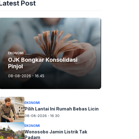
Latest Post
EKONOMI
OJK Bongkar Konsolidasi
Pinjol
08-08-2026 - 16.45
EKONOMI
Pilih Lantai Ini Rumah Bebas Licin
08-08-2026 - 16.30
EKONOMI
Wonosobo Jamin Listrik Tak
Padam