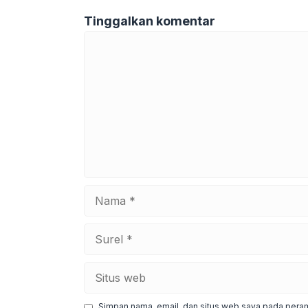
Tinggalkan komentar
Komentar
Nama
Surel
Situs
web
Simpan nama, email, dan situs web saya pada peram