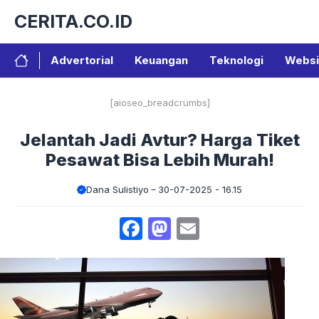
Langsung
CERITA.CO.ID
ke
isi
Advertorial
Keuangan
Teknologi
Websi
[aioseo_breadcrumbs]
Jelantah Jadi Avtur? Harga Tiket
Pesawat Bisa Lebih Murah!
Dana Sulistiyo
30-07-2025 - 16.15
Facebook
Mastodon
Email