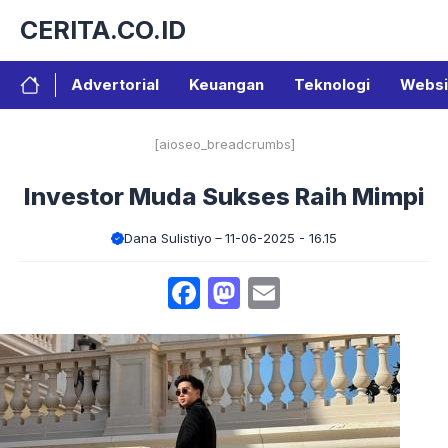
Langsung
CERITA.CO.ID
ke
isi
Advertorial
Keuangan
Teknologi
Websi
[aioseo_breadcrumbs]
Investor Muda Sukses Raih Mimpi
Dana Sulistiyo
11-06-2025 - 16.15
Facebook
Mastodon
Email