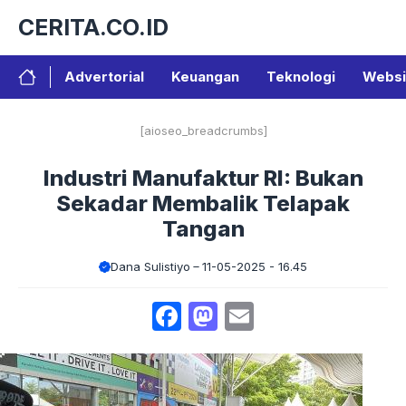
Langsung
CERITA.CO.ID
ke
isi
Advertorial
Keuangan
Teknologi
Websi
[aioseo_breadcrumbs]
Industri Manufaktur RI: Bukan
Sekadar Membalik Telapak
Tangan
Dana Sulistiyo
11-05-2025 - 16.45
Facebook
Mastodon
Email