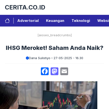
Langsung
CERITA.CO.ID
ke
isi
Advertorial
Keuangan
Teknologi
Websi
[aioseo_breadcrumbs]
IHSG Meroket! Saham Anda Naik?
Dana Sulistiyo
27-05-2025 - 16.30
Facebook
Mastodon
Email