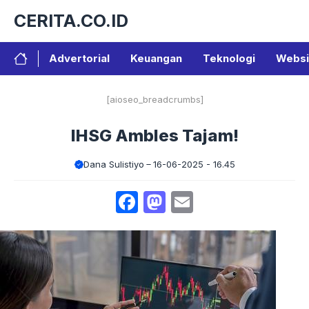
Langsung
CERITA.CO.ID
ke
isi
Advertorial
Keuangan
Teknologi
Websi
[aioseo_breadcrumbs]
IHSG Ambles Tajam!
Dana Sulistiyo
16-06-2025 - 16.45
Facebook
Mastodon
Email