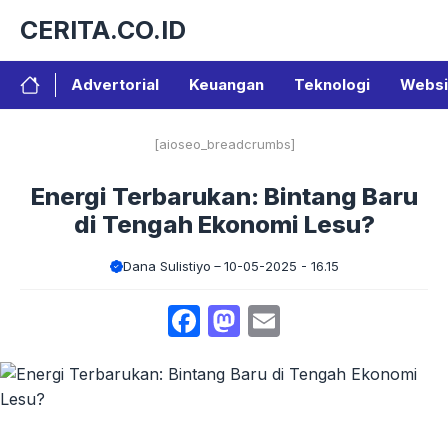
Langsung
CERITA.CO.ID
ke
isi
Advertorial
Keuangan
Teknologi
Websi
[aioseo_breadcrumbs]
Energi Terbarukan: Bintang Baru
di Tengah Ekonomi Lesu?
Dana Sulistiyo
10-05-2025 - 16.15
Facebook
Mastodon
Email