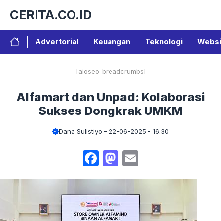
Langsung
CERITA.CO.ID
ke
isi
Advertorial
Keuangan
Teknologi
Websi
[aioseo_breadcrumbs]
Alfamart dan Unpad: Kolaborasi
Sukses Dongkrak UMKM
Dana Sulistiyo
22-06-2025 - 16.30
Facebook
Mastodon
Email