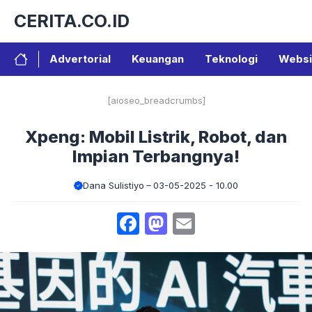
Langsung
CERITA.CO.ID
ke
isi
Advertorial
Keuangan
Teknologi
Websi
[aioseo_breadcrumbs]
Xpeng: Mobil Listrik, Robot, dan
Impian Terbangnya!
Dana Sulistiyo
03-05-2025 - 10.00
Facebook
Mastodon
Email