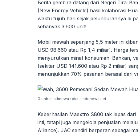
Berita gembira datang dari Negeri Tirai Ba
(New Energy Vehicle) hasil kolaborasi Hu
waktu tujuh hari sejak peluncurannya di pa
sebanyak 3.600 unit!
Mobil mewah sepanjang 5,5 meter ini diban
USD 98.660 atau Rp 1,4 miliar). Harga te
menyurutkan minat konsumen. Bahkan, vari
(sekitar USD 141.600 atau Rp 2 miliar) sang
menunjukkan 70% pesanan berasal dari var
Gambar Istimewa : pict.sindonews.net
Keberhasilan Maextro S800 tak lepas dar
inti, tetapi juga mengelola penjualan melal
Alliance). JAC sendiri berperan sebagai 