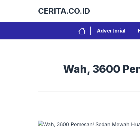
Langsung
CERITA.CO.ID
ke
isi
Advertorial
Wah, 3600 Pe