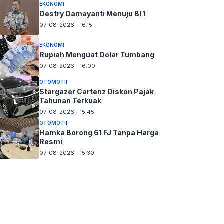
EKONOMI
Destry Damayanti Menuju BI 1
07-08-2026 - 16.15
EKONOMI
Rupiah Menguat Dolar Tumbang
07-08-2026 - 16.00
OTOMOTIF
Stargazer Cartenz Diskon Pajak
Tahunan Terkuak
07-08-2026 - 15.45
OTOMOTIF
Hamka Borong 61 FJ Tanpa Harga
Resmi
07-08-2026 - 15.30