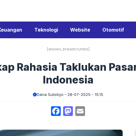
Keuangan
Teknologi
Website
Otomotif
[aioseo_breadcrumbs]
ap Rahasia Taklukan Pasar 
Indonesia
Dana Sulistiyo
28-07-2025 - 15.15
Facebook
Mastodon
Email