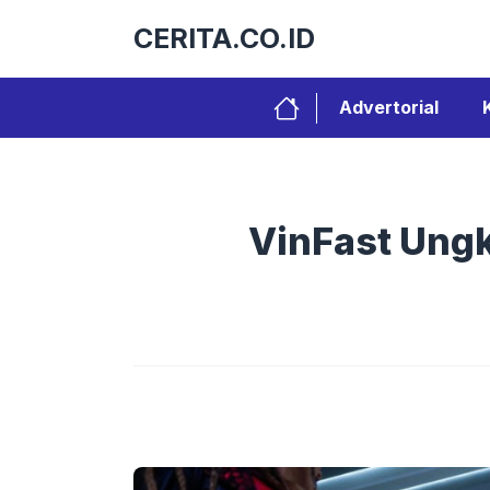
Langsung
CERITA.CO.ID
ke
isi
Advertorial
VinFast Ungk