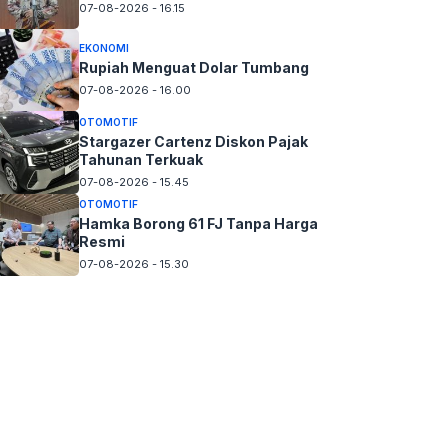
07-08-2026 - 16.15
EKONOMI
Rupiah Menguat Dolar Tumbang
07-08-2026 - 16.00
OTOMOTIF
Stargazer Cartenz Diskon Pajak
Tahunan Terkuak
07-08-2026 - 15.45
OTOMOTIF
Hamka Borong 61 FJ Tanpa Harga
Resmi
07-08-2026 - 15.30