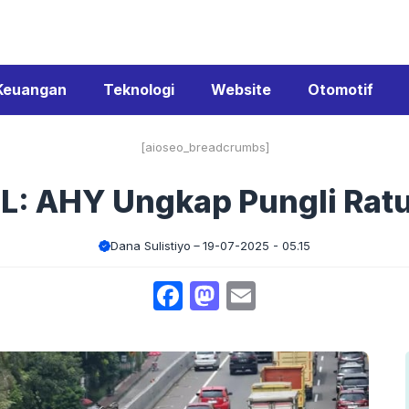
Keuangan
Teknologi
Website
Otomotif
[aioseo_breadcrumbs]
L: AHY Ungkap Pungli Ratu
Dana Sulistiyo
19-07-2025 - 05.15
Facebook
Mastodon
Email