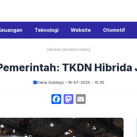
Keuangan
Teknologi
Website
Otomotif
[aioseo_breadcrumbs]
Pemerintah: TKDN Hibrida
Dana Sulistiyo
16-07-2025 - 15.30
Facebook
Mastodon
Email