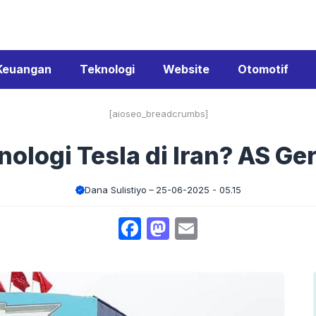
Keuangan
Teknologi
Website
Otomotif
[aioseo_breadcrumbs]
nologi Tesla di Iran? AS Ge
Dana Sulistiyo
25-06-2025 - 05.15
Facebook
Mastodon
Email