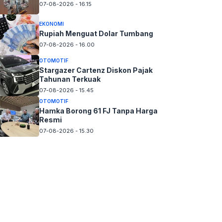
07-08-2026 - 16.15
EKONOMI
Rupiah Menguat Dolar Tumbang
07-08-2026 - 16.00
OTOMOTIF
Stargazer Cartenz Diskon Pajak
Tahunan Terkuak
07-08-2026 - 15.45
OTOMOTIF
Hamka Borong 61 FJ Tanpa Harga
Resmi
07-08-2026 - 15.30