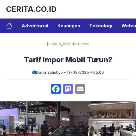
Langsung
CERITA.CO.ID
ke
isi
Advertorial
Keuangan
Teknologi
Websi
[aioseo_breadcrumbs]
Tarif Impor Mobil Turun?
Dana Sulistiyo
13-05-2025 - 05.00
Facebook
Mastodon
Email