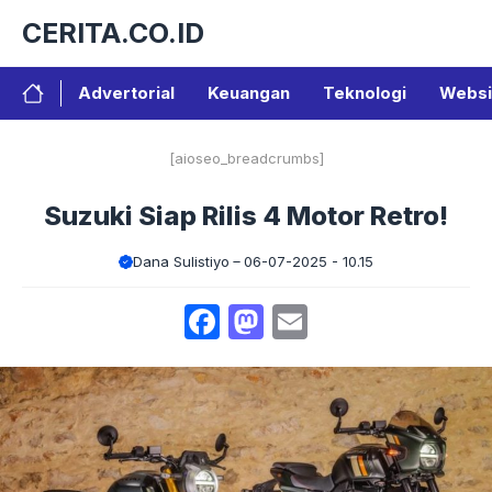
Langsung
CERITA.CO.ID
ke
isi
Advertorial
Keuangan
Teknologi
Websi
[aioseo_breadcrumbs]
Suzuki Siap Rilis 4 Motor Retro!
Dana Sulistiyo
06-07-2025 - 10.15
Facebook
Mastodon
Email