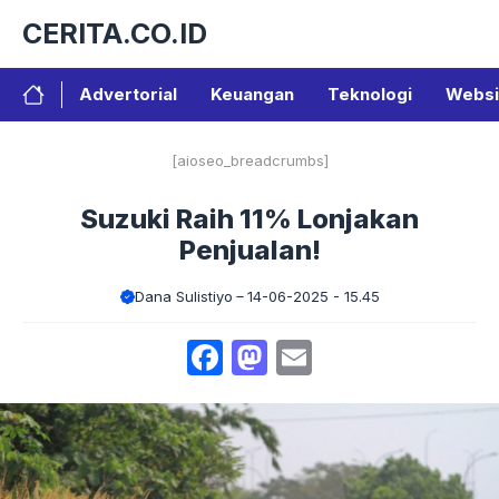
Langsung
CERITA.CO.ID
ke
isi
Advertorial
Keuangan
Teknologi
Websi
[aioseo_breadcrumbs]
Suzuki Raih 11% Lonjakan
Penjualan!
Dana Sulistiyo
14-06-2025 - 15.45
Facebook
Mastodon
Email