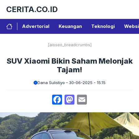
Langsung
CERITA.CO.ID
ke
isi
Advertorial
Keuangan
Teknologi
Websi
[aioseo_breadcrumbs]
SUV Xiaomi Bikin Saham Melonjak
Tajam!
Dana Sulistiyo
30-06-2025 - 15.15
Facebook
Mastodon
Email