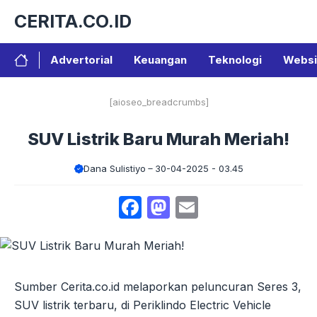
Langsung
CERITA.CO.ID
ke
isi
Advertorial
Keuangan
Teknologi
Websi
[aioseo_breadcrumbs]
SUV Listrik Baru Murah Meriah!
Dana Sulistiyo
30-04-2025 - 03.45
Facebook
Mastodon
Email
Sumber Cerita.co.id melaporkan peluncuran Seres 3,
SUV listrik terbaru, di Periklindo Electric Vehicle