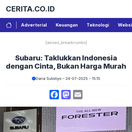
Langsung
CERITA.CO.ID
ke
isi
Advertorial
Keuangan
Teknologi
Websi
[aioseo_breadcrumbs]
Subaru: Taklukkan Indonesia
dengan Cinta, Bukan Harga Murah
Dana Sulistiyo
24-07-2025 - 15.15
Facebook
Mastodon
Email