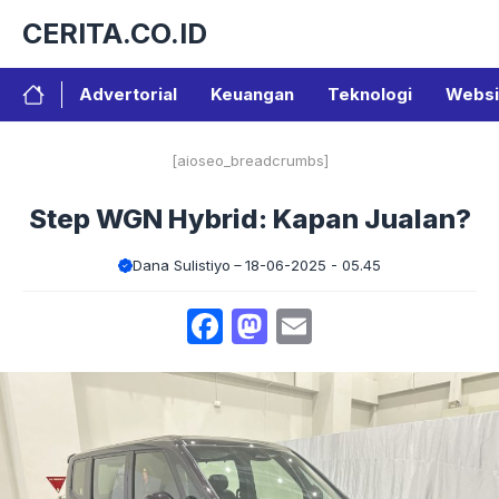
Langsung
CERITA.CO.ID
ke
isi
Advertorial
Keuangan
Teknologi
Websi
[aioseo_breadcrumbs]
Step WGN Hybrid: Kapan Jualan?
Dana Sulistiyo
18-06-2025 - 05.45
Facebook
Mastodon
Email