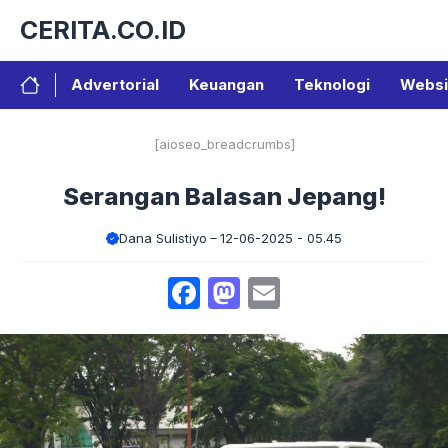
Langsung
CERITA.CO.ID
ke
isi
Advertorial
Keuangan
Teknologi
Websi
[aioseo_breadcrumbs]
Serangan Balasan Jepang!
Dana Sulistiyo
12-06-2025 - 05.45
Facebook
Mastodon
Email