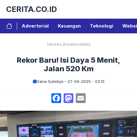
Langsung
CERITA.CO.ID
ke
isi
Advertorial
Keuangan
Teknologi
Websi
[aioseo_breadcrumbs]
Rekor Baru! Isi Daya 5 Menit,
Jalan 520 Km
Dana Sulistiyo
27-04-2025 - 03.15
Facebook
Mastodon
Email