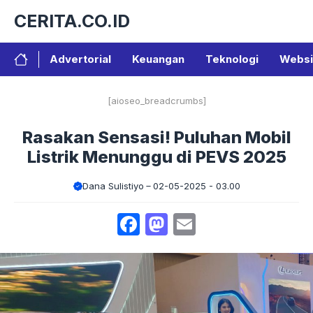
Langsung
CERITA.CO.ID
ke
isi
Advertorial
Keuangan
Teknologi
Websi
[aioseo_breadcrumbs]
Rasakan Sensasi! Puluhan Mobil
Listrik Menunggu di PEVS 2025
Dana Sulistiyo
02-05-2025 - 03.00
Facebook
Mastodon
Email