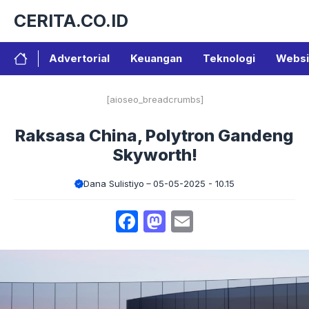
Langsung
CERITA.CO.ID
ke
isi
Advertorial
Keuangan
Teknologi
Websi
[aioseo_breadcrumbs]
Raksasa China, Polytron Gandeng
Skyworth!
Dana Sulistiyo
05-05-2025 - 10.15
Facebook
Mastodon
Email