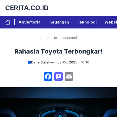
Langsung
CERITA.CO.ID
ke
isi
Advertorial
Keuangan
Teknologi
Websi
[aioseo_breadcrumbs]
Rahasia Toyota Terbongkar!
Dana Sulistiyo
02-06-2025 - 10.30
Facebook
Mastodon
Email