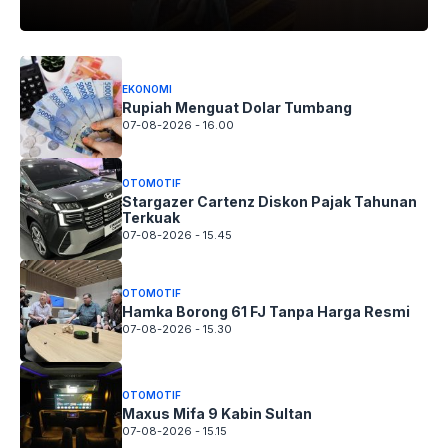
EKONOMI
Rupiah Menguat Dolar Tumbang
07-08-2026 - 16.00
OTOMOTIF
Stargazer Cartenz Diskon Pajak Tahunan
Terkuak
07-08-2026 - 15.45
OTOMOTIF
Hamka Borong 61 FJ Tanpa Harga Resmi
07-08-2026 - 15.30
OTOMOTIF
Maxus Mifa 9 Kabin Sultan
07-08-2026 - 15.15