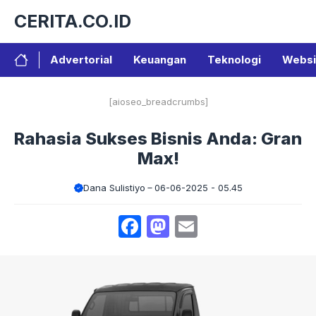
Langsung
CERITA.CO.ID
ke
isi
Advertorial
Keuangan
Teknologi
Websi
[aioseo_breadcrumbs]
Rahasia Sukses Bisnis Anda: Gran
Max!
Dana Sulistiyo
06-06-2025 - 05.45
Facebook
Mastodon
Email