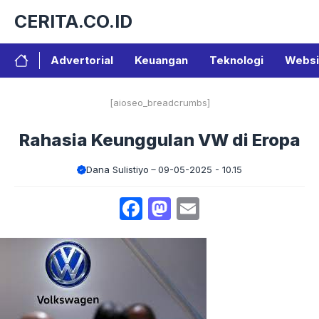
Langsung
CERITA.CO.ID
ke
isi
Advertorial
Keuangan
Teknologi
Websi
[aioseo_breadcrumbs]
Rahasia Keunggulan VW di Eropa
Dana Sulistiyo
09-05-2025 - 10.15
Facebook
Mastodon
Email