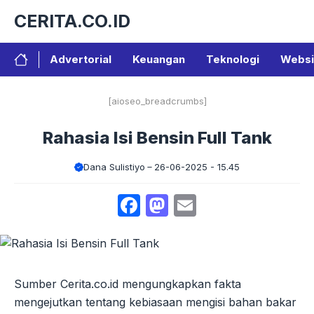
Langsung
CERITA.CO.ID
ke
isi
Advertorial
Keuangan
Teknologi
Websi
[aioseo_breadcrumbs]
Rahasia Isi Bensin Full Tank
Dana Sulistiyo
26-06-2025 - 15.45
Facebook
Mastodon
Email
Sumber Cerita.co.id mengungkapkan fakta
mengejutkan tentang kebiasaan mengisi bahan bakar